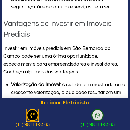
segurança, áreas comuns e serviços de lazer.
Vantagens de Investir em Imóveis
Prediais
Investir em imóveis prediais em São Bernardo do
Campo pode ser uma ótima oportunidade,
especialmente para empreendedores e investidores.
Conheça algumas das vantagens:
Valorização do Imóvel:
A cidade tem mostrado uma
crescente valorização, o que pode resultar em um
bom retorno sobre o investimento.
Adriano Eletricista
Demanda por Espaços Comerciais:
Com o
crescimento populacional, a demanda por
escritórios e lojas tem aumentado, o que garante
(11) 98611-3565
(11) 98611-3565