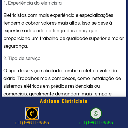
1. Experiência do eletricista
Eletricistas com mais experiência e especializações
tendem a cobrar valores mais altos. Isso se deve à
expertise adquirida ao longo dos anos, que
proporciona um trabalho de qualidade superior e maior
segurança.
2. Tipo de serviço
O tipo de serviço solicitado também afeta o valor da
diária. Trabalhos mais complexos, como instalação de
sistemas elétricos em prédios residenciais ou
comerciais, geralmente demandam mais tempo e
Adriano Eletricista
especialização, aumentando assim o custo.
3. Localização
(11) 98611-3565
(11) 98611-3565
A localização do trabalho também pode influenciar. Em