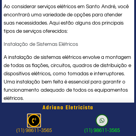
Ao considerar serviços elétricos em Santo André, você
encontrará uma variedade de opções para atender
suas necessidades. Aqui estão alguns dos principais
tipos de serviços oferecidos:
Instalação de Sistemas Elétricos
A instalação de sistemas elétricos envolve a montagem
de todas as fiações, circuitos, quadros de distribuição e
dispositivos elétricos, como tomadas e interruptores.
Uma instalação bem feita é essencial para garantir o
funcionamento adequado de todos os equipamentos
elétricos.
Adriano Eletricista
Manutenção Preventiva e Corretiva
A manutenção elétrica é fundamental para evitar
(11) 98611-3565
(11) 98611-3565
problemas futuros. A manutenção preventiva visa