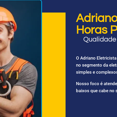
Adriano 
Horas P
Qualidade 
O Adriano Eletricis
no segmento da elet
simples e complexo
Nosso foco é atende
baixos que cabe no 