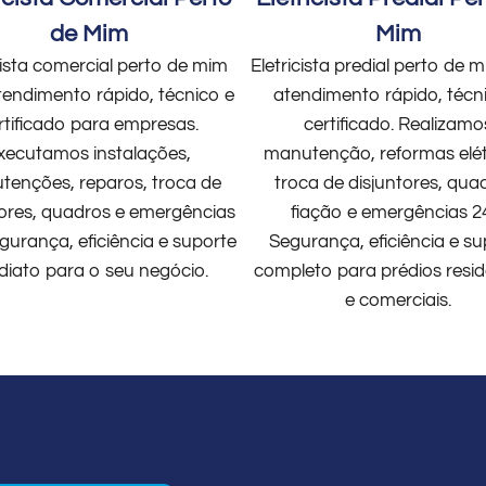
de Mim
Mim
cista comercial perto de mim
Eletricista predial perto de
endimento rápido, técnico e
atendimento rápido, técn
rtificado para empresas.
certificado. Realizamo
xecutamos instalações,
manutenção, reformas elét
enções, reparos, troca de
troca de disjuntores, qua
tores, quadros e emergências
fiação e emergências 2
gurança, eficiência e suporte
Segurança, eficiência e su
diato para o seu negócio.
completo para prédios resid
e comerciais.