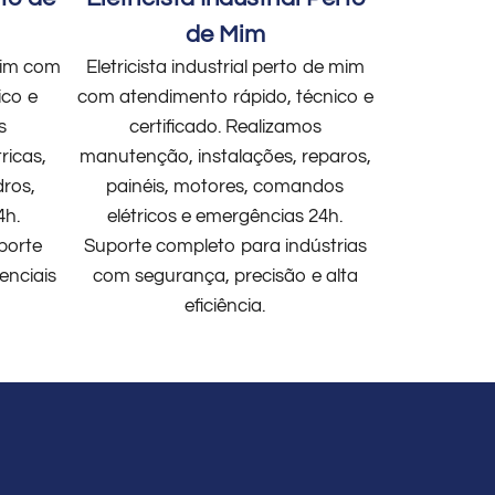
de Mim
 mim com
Eletricista industrial perto de mim
ico e
com atendimento rápido, técnico e
s
certificado. Realizamos
ricas,
manutenção, instalações, reparos,
dros,
painéis, motores, comandos
4h.
elétricos e emergências 24h.
porte
Suporte completo para indústrias
enciais
com segurança, precisão e alta
eficiência.