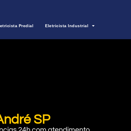
etricista Predial
Eletricista Industrial
 André SP
rgências 24h com atendimento