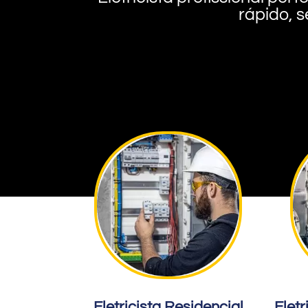
rápido, s
Eletricista Residencial
Eletr