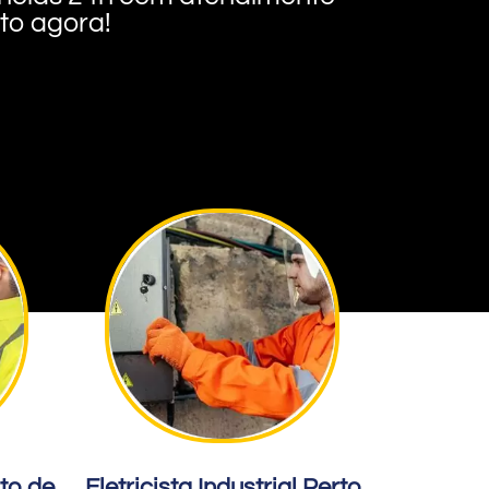
nto agora!
rto de
Eletricista Industrial Perto