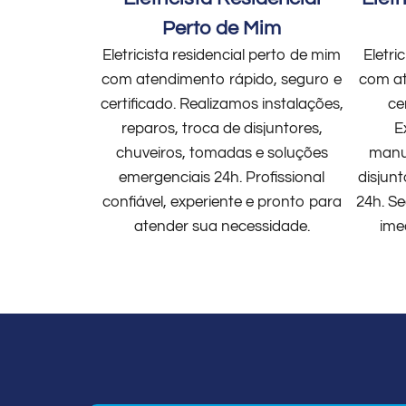
Perto de Mim
Eletricista residencial perto de mim
Eletri
com atendimento rápido, seguro e
com at
certificado. Realizamos instalações,
ce
reparos, troca de disjuntores,
E
chuveiros, tomadas e soluções
manut
emergenciais 24h. Profissional
disjun
confiável, experiente e pronto para
24h. Se
atender sua necessidade.
ime