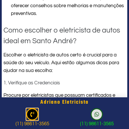
oferecer conselhos sobre melhorias e manutenções
preventivas.
Como escolher o eletricista de autos
ideal em Santo André?
Escolher o eletricista de autos certo é crucial para a
saúde do seu veículo. Aqui estão algumas dicas para
ajudar na sua escolha:
1. Verifique as Credenciais
Procure por eletricistas que possuam certificados e
Adriano Eletricista
formações na área. Esses documentos garantem que o
profissional está atualizado com as práticas do setor.
2. Experiência no Mercado
(11) 98611-3565
(11) 98611-3565