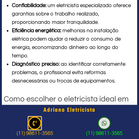
Confiabilidade:
um eletricista especializado oferece
garantias sobre o trabalho realizado,
proporcionando maior tranquilidade.
Eficiência energética:
melhorias na instalação
elétrica podem ajudar a reduzir o consumo de
energia, economizando dinheiro ao longo do
tempo.
Diagnóstico preciso:
ao identificar corretamente
problemas, o profissional evita reformas
desnecessárias ou trocas de equipamentos.
Como escolher o eletricista ideal em
Adriano Eletricista
São Bernardo do Campo?
Escolher um bom eletricista pode parecer uma tarefa
(11) 98611-3565
(11) 98611-3565
complicada, mas existem algumas dicas que podem