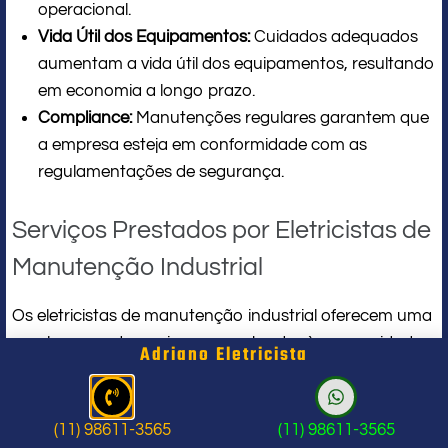
operacional.
Vida Útil dos Equipamentos:
Cuidados adequados
aumentam a vida útil dos equipamentos, resultando
em economia a longo prazo.
Compliance:
Manutenções regulares garantem que
a empresa esteja em conformidade com as
regulamentações de segurança.
Serviços Prestados por Eletricistas de
Manutenção Industrial
Os eletricistas de manutenção industrial oferecem uma
ampla gama de serviços para atender às necessidades
Adriano Eletricista
de diferentes tipos de indústrias. Aqui estão alguns dos
serviços mais comuns:
(11) 98611-3565
(11) 98611-3565
1. **Manutenção Preventiva**