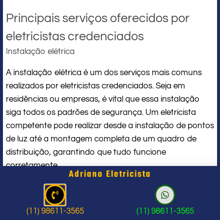
Principais serviços oferecidos por
eletricistas credenciados
Instalação elétrica
A instalação elétrica é um dos serviços mais comuns
realizados por eletricistas credenciados. Seja em
residências ou empresas, é vital que essa instalação
siga todos os padrões de segurança. Um eletricista
competente pode realizar desde a instalação de pontos
de luz até a montagem completa de um quadro de
distribuição, garantindo que tudo funcione
corretamente.
Adriano Eletricista
Manutenção e reparos
Além de instalações, a manutenção e reparos em
(11) 98611-3565
(11) 98611-3565