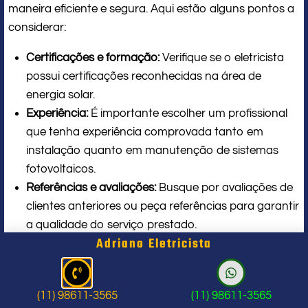
maneira eficiente e segura. Aqui estão alguns pontos a
considerar:
Certificações e formação:
Verifique se o eletricista
possui certificações reconhecidas na área de
energia solar.
Experiência:
É importante escolher um profissional
que tenha experiência comprovada tanto em
instalação quanto em manutenção de sistemas
fotovoltaicos.
Referências e avaliações:
Busque por avaliações de
clientes anteriores ou peça referências para garantir
a qualidade do serviço prestado.
Adriano Eletricista
Conformidade com normas:
O eletricista deve seguir
as normas técnicas e de segurança estabelecidas
pela ANEEL e pelas normas da ABNT.
(11) 98611-3565
(11) 98611-3565