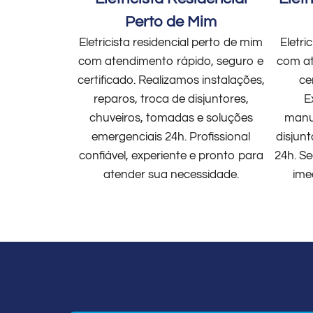
Perto de Mim
Eletricista residencial perto de mim
Eletri
com atendimento rápido, seguro e
com at
certificado. Realizamos instalações,
ce
reparos, troca de disjuntores,
E
chuveiros, tomadas e soluções
manut
emergenciais 24h. Profissional
disjun
confiável, experiente e pronto para
24h. Se
atender sua necessidade.
ime