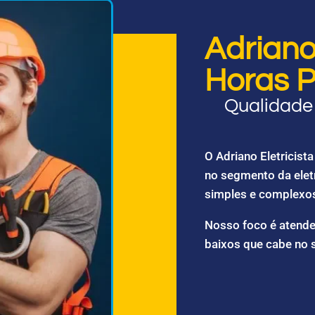
Adriano 
Horas P
Qualidade 
O Adriano Eletricis
no segmento da elet
simples e complexo
Nosso foco é atende
baixos que cabe no 