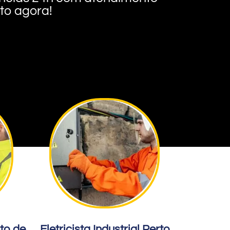
nto agora!
rto de
Eletricista Industrial Perto