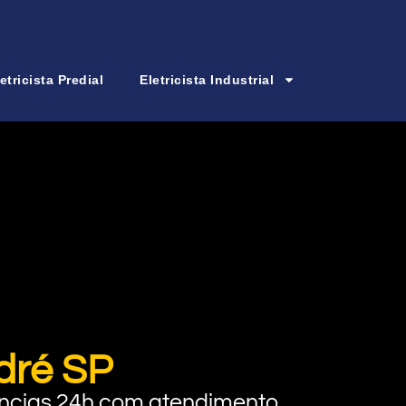
etricista Predial
Eletricista Industrial
ndré SP
rgências 24h com atendimento