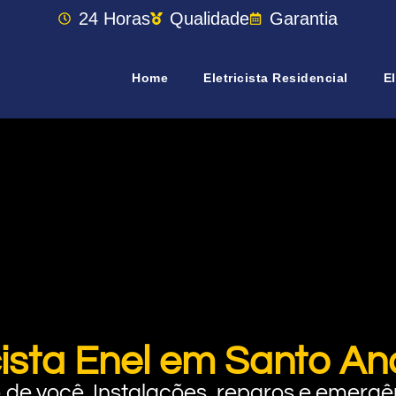
24 Horas
Qualidade
Garantia
Home
Eletricista Residencial
El
cista Enel em Santo A
rto de você. Instalações, reparos e eme