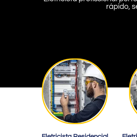
rápido, s
Eletricista Residencial
Eletr