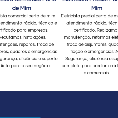
de Mim
Mim
cista comercial perto de mim
Eletricista predial perto de
endimento rápido, técnico e
atendimento rápido, técn
rtificado para empresas.
certificado. Realizamo
xecutamos instalações,
manutenção, reformas elét
enções, reparos, troca de
troca de disjuntores, qua
tores, quadros e emergências
fiação e emergências 2
gurança, eficiência e suporte
Segurança, eficiência e su
diato para o seu negócio.
completo para prédios resid
e comerciais.