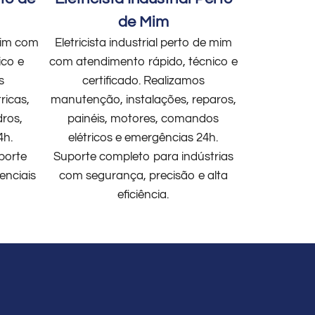
de Mim
 mim com
Eletricista industrial perto de mim
ico e
com atendimento rápido, técnico e
s
certificado. Realizamos
ricas,
manutenção, instalações, reparos,
dros,
painéis, motores, comandos
4h.
elétricos e emergências 24h.
porte
Suporte completo para indústrias
enciais
com segurança, precisão e alta
eficiência.