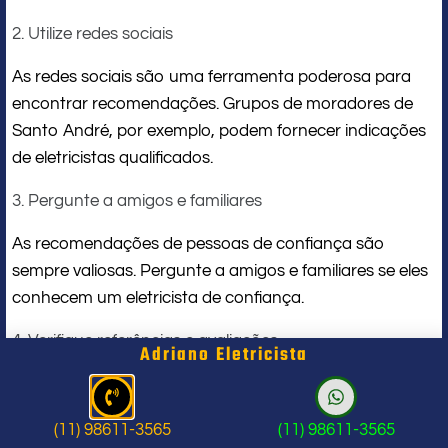
2. Utilize redes sociais
As redes sociais são uma ferramenta poderosa para
encontrar recomendações. Grupos de moradores de
Santo André, por exemplo, podem fornecer indicações
de eletricistas qualificados.
3. Pergunte a amigos e familiares
As recomendações de pessoas de confiança são
sempre valiosas. Pergunte a amigos e familiares se eles
conhecem um eletricista de confiança.
4. Verifique referências e avaliações
Adriano Eletricista
Antes de contratar um eletricista, peça referências e
busque avaliações online. Isso ajudará a garantir que
(11) 98611-3565
(11) 98611-3565
você esteja escolhendo um profissional com boa