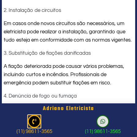
2. Instalação de circuitos
Em casos onde novos circuitos são necessários, um
eletricista pode realizar a instalação, garantindo que
tudo esteja em conformidade com as normas vigentes.
3. Substituição de fiações danificadas
A fiação deteriorada pode causar vários problemas,
incluindo curtos e incêndios. Profissionais de
emergência podem substituir fiações em risco.
4. Denúncia de fogo ou fumaça
Adriano Eletricista
Em casos de fumaça ou cheiro de queimado, um
eletricista de emergência pode investigar a fonte e
fornecer as soluções necessárias.
(11) 98611-3565
(11) 98611-3565