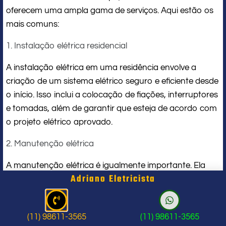
oferecem uma ampla gama de serviços. Aqui estão os
mais comuns:
1. Instalação elétrica residencial
A instalação elétrica em uma residência envolve a
criação de um sistema elétrico seguro e eficiente desde
o início. Isso inclui a colocação de fiações, interruptores
e tomadas, além de garantir que esteja de acordo com
o projeto elétrico aprovado.
2. Manutenção elétrica
A manutenção elétrica é igualmente importante. Ela
Adriano Eletricista
assegura que os sistemas elétricos existentes
funcionem corretamente, identificando problemas
antes que se tornem sérios. Isso pode incluir a troca de
(11) 98611-3565
(11) 98611-3565
fiações danificadas, verificação de sobrecargas e