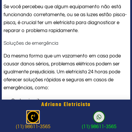
Se você percebeu que algum equipamento não está
funcionando corretamente, ou se as luzes estão pisca-
pisca, é crucial ter um eletricista para diagnosticar e
reparar o problema rapidamente.
Soluções de emergência
Da mesma forma que um vazamento em casa pode
causar danos sérios, problemas elétricos podem ser
igualmente prejudiciais. Um eletricista 24 horas pode
oferecer soluções rápidas e seguras em casos de
emergências, como:
Curto-circuitos
Adriano Eletricista
Quedas de energia e restauração do sistema
Problemas na fiação elétrica
Substituição de disjuntores
(11) 98611-3565
(11) 98611-3565