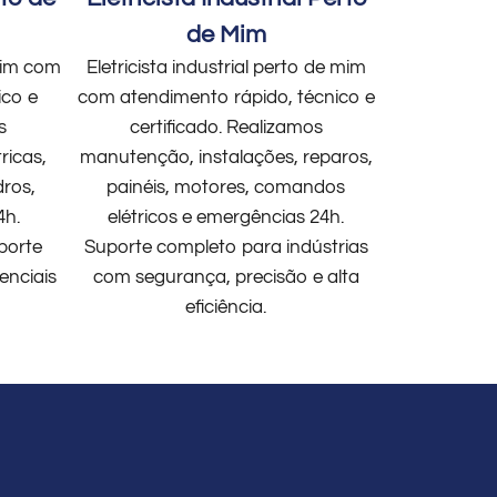
de Mim
 mim com
Eletricista industrial perto de mim
ico e
com atendimento rápido, técnico e
s
certificado. Realizamos
ricas,
manutenção, instalações, reparos,
dros,
painéis, motores, comandos
4h.
elétricos e emergências 24h.
porte
Suporte completo para indústrias
enciais
com segurança, precisão e alta
eficiência.