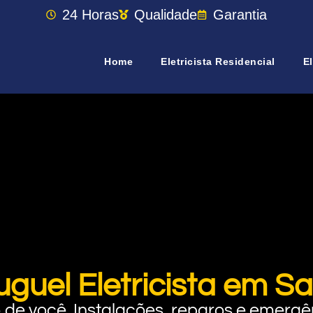
24 Horas
Qualidade
Garantia
Home
Eletricista Residencial
El
uguel Eletricista em S
rto de você. Instalações, reparos e eme