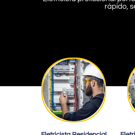
rápido, s
Eletricista Residencial
Eletr