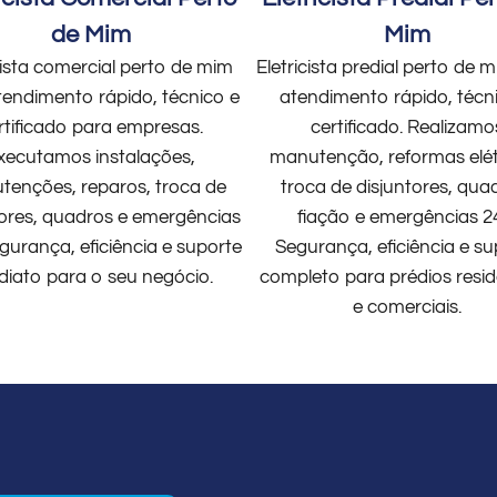
de Mim
Mim
cista comercial perto de mim
Eletricista predial perto de
endimento rápido, técnico e
atendimento rápido, técn
rtificado para empresas.
certificado. Realizamo
xecutamos instalações,
manutenção, reformas elét
enções, reparos, troca de
troca de disjuntores, qua
tores, quadros e emergências
fiação e emergências 2
gurança, eficiência e suporte
Segurança, eficiência e su
diato para o seu negócio.
completo para prédios resid
e comerciais.