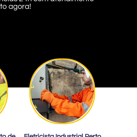
nto agora!
rto de
Eletricista Industrial Perto