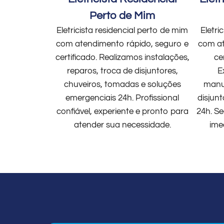
Perto de Mim
Eletricista residencial perto de mim
Eletri
com atendimento rápido, seguro e
com at
certificado. Realizamos instalações,
ce
reparos, troca de disjuntores,
E
chuveiros, tomadas e soluções
manut
emergenciais 24h. Profissional
disjun
confiável, experiente e pronto para
24h. Se
atender sua necessidade.
ime