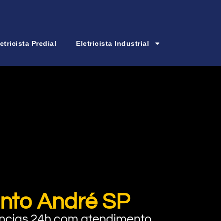
etricista Predial
Eletricista Industrial
anto André SP
rgências 24h com atendimento