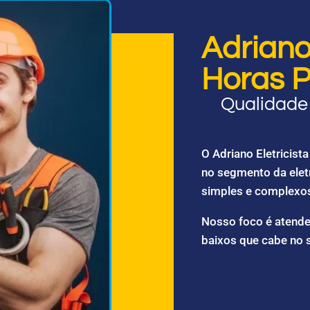
Adriano 
Horas P
Qualidade 
O Adriano Eletricis
no segmento da elet
simples e complexo
Nosso foco é atende
baixos que cabe no 