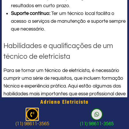
resultados em curto prazo.
Suporte contínuo:
Ter um técnico local facilita o
acesso a serviços de manutenção e suporte sempre
que necessário.
Habilidades e qualificações de um
técnico de eletricista
Para se tornar um técnico de eletricista, é necessário
cumprir uma série de requisitos, que incluem formação
técnica e experiência prática. Aqui estão algumas das
habilidades mais importantes que esse profissional deve
Adriano Eletricista
possuir:
Conhecimento técnico:
Domínio das normas de
segurança e instalação elétrica.
(11) 98611-3565
(11) 98611-3565