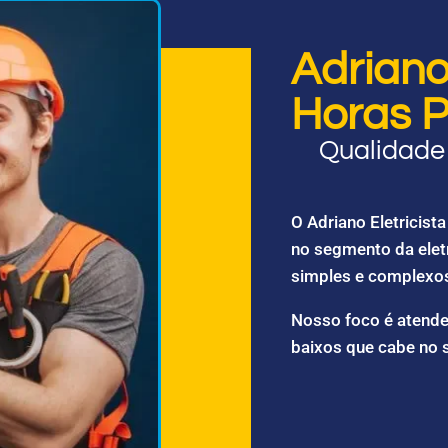
Adriano 
Horas P
Qualidade 
O Adriano Eletricis
no segmento da elet
simples e complexo
Nosso foco é atende
baixos que cabe no 