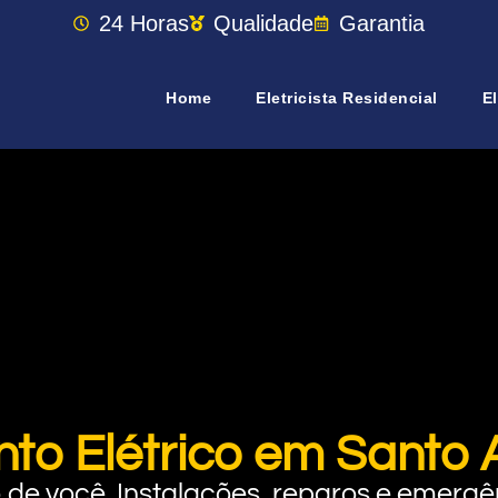
24 Horas
Qualidade
Garantia
Home
Eletricista Residencial
El
to Elétrico em Santo 
rto de você. Instalações, reparos e eme