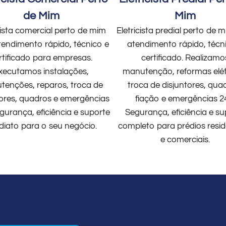
de Mim
Mim
cista comercial perto de mim
Eletricista predial perto de
endimento rápido, técnico e
atendimento rápido, técn
rtificado para empresas.
certificado. Realizamo
xecutamos instalações,
manutenção, reformas elét
enções, reparos, troca de
troca de disjuntores, qua
tores, quadros e emergências
fiação e emergências 2
gurança, eficiência e suporte
Segurança, eficiência e su
diato para o seu negócio.
completo para prédios resid
e comerciais.