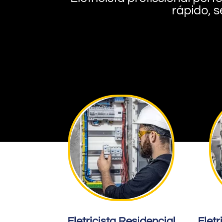
rápido, s
Eletricista Residencial
Eletr