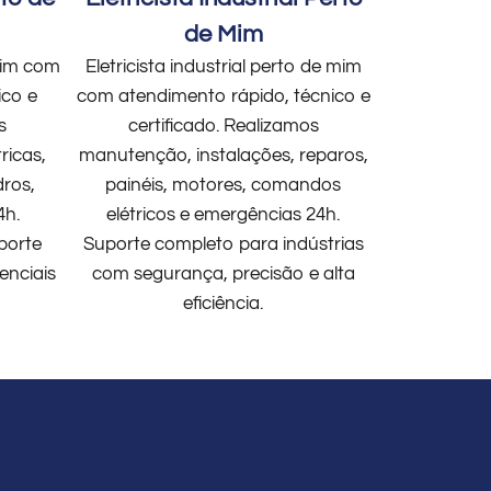
de Mim
 mim com
Eletricista industrial perto de mim
ico e
com atendimento rápido, técnico e
s
certificado. Realizamos
ricas,
manutenção, instalações, reparos,
dros,
painéis, motores, comandos
4h.
elétricos e emergências 24h.
porte
Suporte completo para indústrias
enciais
com segurança, precisão e alta
eficiência.