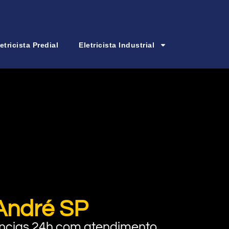
etricista Predial
Eletricista Industrial
André SP
rgências 24h com atendimento