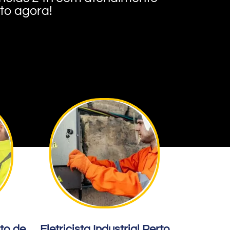
nto agora!
rto de
Eletricista Industrial Perto