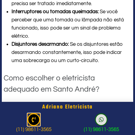
precisa ser tratado imediatamente.
Interruptores ou tomadas queimadas:
Se você
perceber que uma tomada ou lâmpada não está
funcionado, isso pode ser um sinal de problema
elétrico.
Disjuntores desarmando:
Se os disjuntores estão
desarmando constantemente, isso pode indicar
uma sobrecarga ou um curto-circuito.
Como escolher o eletricista
adequado em Santo André?
Escolher o eletricista certo é crucial para garantir um
Adriano Eletricista
serviço de qualidade. Aqui estão algumas dicas para
ajudar na sua decisão:
(11) 98611-3565
(11) 98611-3565
Certificação e Licença:
Certifique-se de que o