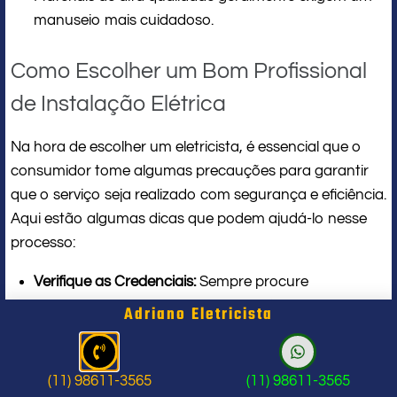
manuseio mais cuidadoso.
Como Escolher um Bom Profissional
de Instalação Elétrica
Na hora de escolher um eletricista, é essencial que o
consumidor tome algumas precauções para garantir
que o serviço seja realizado com segurança e eficiência.
Aqui estão algumas dicas que podem ajudá-lo nesse
processo:
Verifique as Credenciais:
Sempre procure
profissionais que possuam formação técnica e
Adriano Eletricista
registro no Conselho Regional de Engenharia e
Agronomia (CREA). Isso garante que o eletricista
possui a qualificação necessária para a execução
(11) 98611-3565
(11) 98611-3565