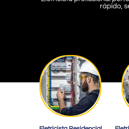
rápido, s
Eletricista Residencial
Eletr