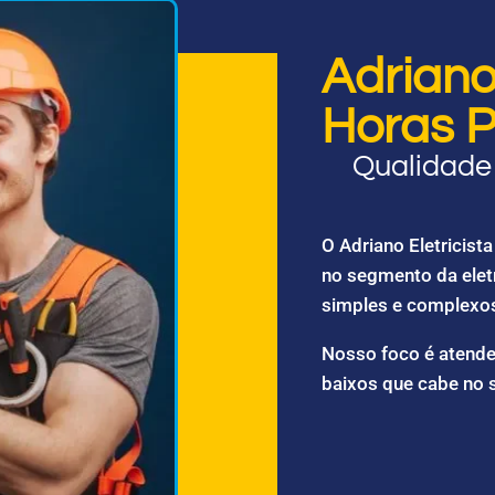
Adriano 
Horas P
Qualidade 
O Adriano Eletricis
no segmento da elet
simples e complexo
Nosso foco é atende
baixos que cabe no 