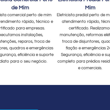
de Mim
Mim
cista comercial perto de mim
Eletricista predial perto de
endimento rápido, técnico e
atendimento rápido, técn
rtificado para empresas.
certificado. Realizamo
xecutamos instalações,
manutenção, reformas elét
enções, reparos, troca de
troca de disjuntores, qua
tores, quadros e emergências
fiação e emergências 2
gurança, eficiência e suporte
Segurança, eficiência e su
diato para o seu negócio.
completo para prédios resid
e comerciais.