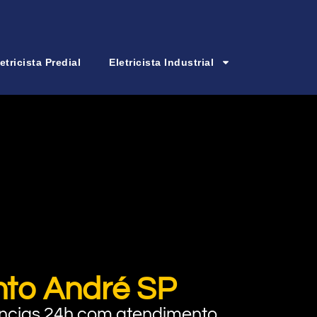
etricista Predial
Eletricista Industrial
nto André SP
rgências 24h com atendimento