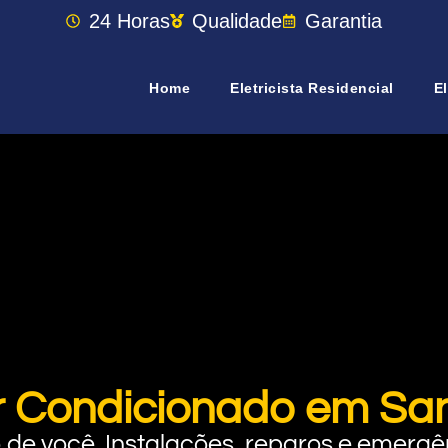
24 Horas
Qualidade
Garantia
Home
Eletricista Residencial
El
 Ar Condicionado em Sa
rto de você. Instalações, reparos e eme