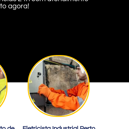
nto agora!
rto de
Eletricista Industrial Perto