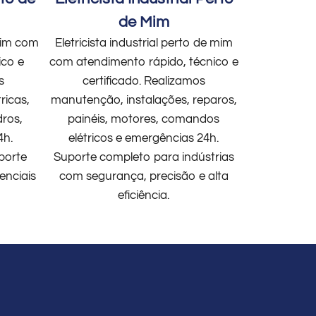
de Mim
 mim com
Eletricista industrial perto de mim
ico e
com atendimento rápido, técnico e
s
certificado. Realizamos
ricas,
manutenção, instalações, reparos,
dros,
painéis, motores, comandos
4h.
elétricos e emergências 24h.
porte
Suporte completo para indústrias
enciais
com segurança, precisão e alta
eficiência.