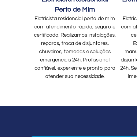
Perto de Mim
Eletricista residencial perto de mim
Eletri
com atendimento rápido, seguro e
com at
certificado. Realizamos instalações,
ce
reparos, troca de disjuntores,
E
chuveiros, tomadas e soluções
manut
emergenciais 24h. Profissional
disjun
confiável, experiente e pronto para
24h. Se
atender sua necessidade.
ime