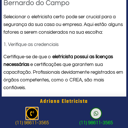
Bernardo do Campo
Selecionar o eletricista certo pode ser crucial para a
segurança da sua casa ou empresa. Aqui estão alguns
fatores a serem considerados na sua escolha:
1. Verifique as credenciais
Certifique-se de que o
eletricista possui as licenças
necessárias
e certificações que garantem sua
capacitação. Profissionais devidamente registrados em
órgãos competentes, como o CREA, são mais
confiáveis.
2. Experiência
Adriano Eletricista
A experiência prática é um dos melhores indicadores da
qualidade de um eletricista. Pergunte há quanto tempo
(11) 98611-3565
(11) 98611-3565
ele trabalha na área e se já lidou com problemas