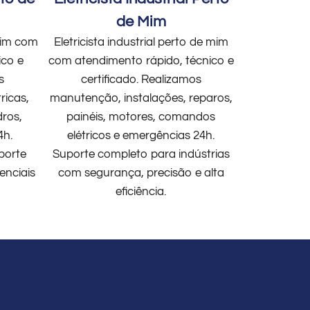
de Mim
 mim com
Eletricista industrial perto de mim
ico e
com atendimento rápido, técnico e
s
certificado. Realizamos
ricas,
manutenção, instalações, reparos,
dros,
painéis, motores, comandos
4h.
elétricos e emergências 24h.
porte
Suporte completo para indústrias
enciais
com segurança, precisão e alta
eficiência.