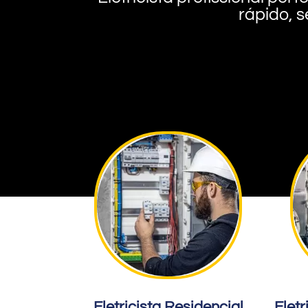
rápido, s
Eletricista Residencial
Eletr