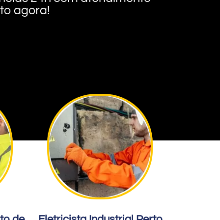
nto agora!
rto de
Eletricista Industrial Perto