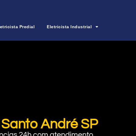
etricista Predial
Eletricista Industrial
m Santo André SP
rgências 24h com atendimento