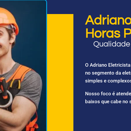
Adriano 
Horas P
Qualidade 
O Adriano Eletricis
no segmento da elet
simples e complexo
Nosso foco é atende
baixos que cabe no 