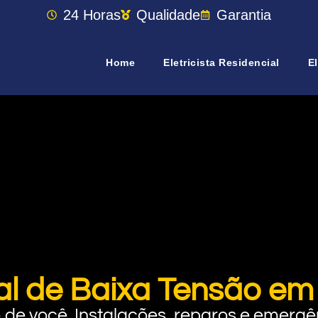
24 Horas
Qualidade
Garantia
Home
Eletricista Residencial
El
dial de Baixa Tensão e
rto de você. Instalações, reparos e eme