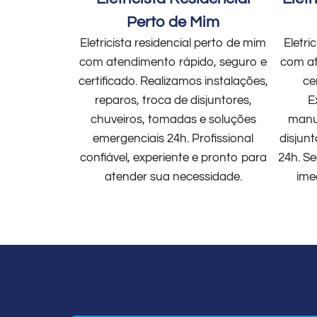
Perto de Mim
Eletricista residencial perto de mim
Eletri
com atendimento rápido, seguro e
com at
certificado. Realizamos instalações,
ce
reparos, troca de disjuntores,
E
chuveiros, tomadas e soluções
manut
emergenciais 24h. Profissional
disjun
confiável, experiente e pronto para
24h. Se
atender sua necessidade.
ime