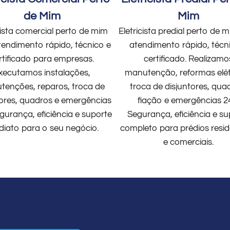
de Mim
Mim
cista comercial perto de mim
Eletricista predial perto de
endimento rápido, técnico e
atendimento rápido, técn
rtificado para empresas.
certificado. Realizamo
xecutamos instalações,
manutenção, reformas elét
enções, reparos, troca de
troca de disjuntores, qua
tores, quadros e emergências
fiação e emergências 2
gurança, eficiência e suporte
Segurança, eficiência e su
diato para o seu negócio.
completo para prédios resid
e comerciais.