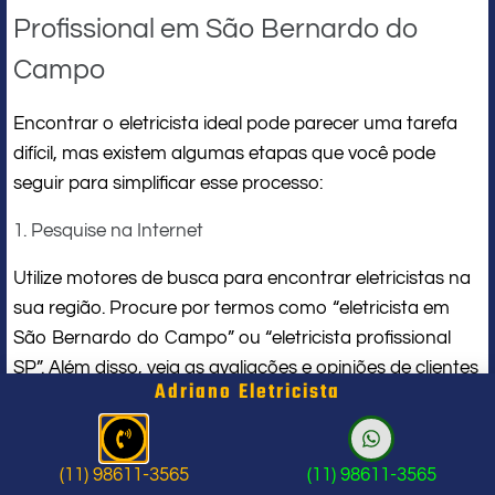
Profissional em São Bernardo do
Campo
Encontrar o eletricista ideal pode parecer uma tarefa
difícil, mas existem algumas etapas que você pode
seguir para simplificar esse processo:
1. Pesquise na Internet
Utilize motores de busca para encontrar eletricistas na
sua região. Procure por termos como “eletricista em
São Bernardo do Campo” ou “eletricista profissional
SP”. Além disso, veja as avaliações e opiniões de clientes
Adriano Eletricista
anteriores para ter uma ideia da qualidade do serviço.
2. Peça Indicações
(11) 98611-3565
(11) 98611-3565
Converse com amigos, familiares e colegas de trabalho