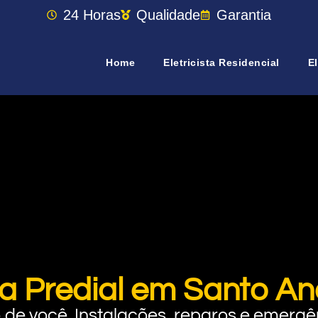
24 Horas
Qualidade
Garantia
Home
Eletricista Residencial
El
ca Predial em Santo A
rto de você. Instalações, reparos e eme