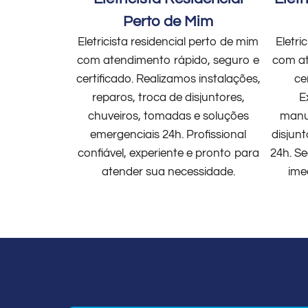
Perto de Mim
Eletricista residencial perto de mim
Eletri
com atendimento rápido, seguro e
com at
certificado. Realizamos instalações,
ce
reparos, troca de disjuntores,
E
chuveiros, tomadas e soluções
manut
emergenciais 24h. Profissional
disjun
confiável, experiente e pronto para
24h. Se
atender sua necessidade.
ime