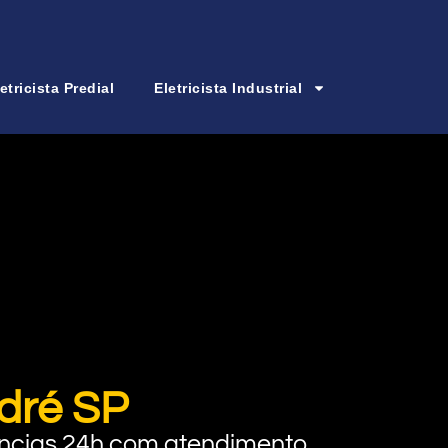
etricista Predial
Eletricista Industrial
ndré SP
rgências 24h com atendimento