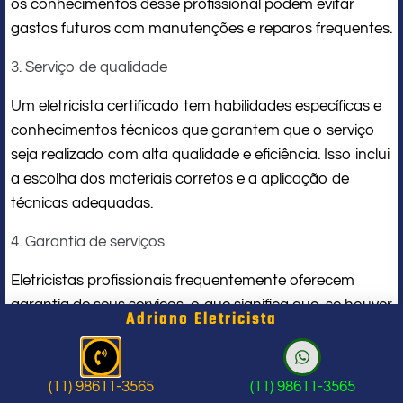
os conhecimentos desse profissional podem evitar
gastos futuros com manutenções e reparos frequentes.
3. Serviço de qualidade
Um eletricista certificado tem habilidades específicas e
conhecimentos técnicos que garantem que o serviço
seja realizado com alta qualidade e eficiência. Isso inclui
a escolha dos materiais corretos e a aplicação de
técnicas adequadas.
4. Garantia de serviços
Eletricistas profissionais frequentemente oferecem
garantia de seus serviços, o que significa que, se houver
Adriano Eletricista
problemas após a instalação ou manutenção, eles
poderão corrigir sem custos adicionais.
(11) 98611-3565
(11) 98611-3565
Como encontrar um eletricista em