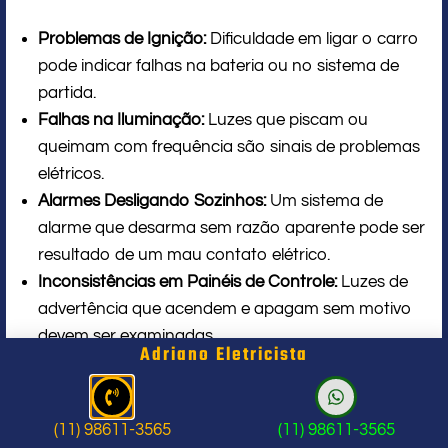
Problemas de Ignição:
Dificuldade em ligar o carro
pode indicar falhas na bateria ou no sistema de
partida.
Falhas na Iluminação:
Luzes que piscam ou
queimam com frequência são sinais de problemas
elétricos.
Alarmes Desligando Sozinhos:
Um sistema de
alarme que desarma sem razão aparente pode ser
resultado de um mau contato elétrico.
Inconsistências em Painéis de Controle:
Luzes de
advertência que acendem e apagam sem motivo
devem ser examinadas.
Adriano Eletricista
A Importância da Manutenção
Preventiva
(11) 98611-3565
(11) 98611-3565