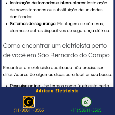
Instalação de tomadas e interruptores:
Instalação
de novas tomadas ou substituição de unidades
danificadas.
Sistemas de segurança:
Montagem de câmeras,
alarmes e outros dispositivos de segurança elétrica.
Como encontrar um eletricista perto
de você em São Bernardo do Campo
Encontrar um eletricista qualificado não precisa ser
difícil. Aqui estão algumas dicas para facilitar sua busca:
Pesquise online:
Use termos como “eletricista perto
Adriano Eletricista
de mim” no Google. Isso fornecerá uma lista de
eletricistas na sua área.
Peça referências:
Converse com amigos, familiares
(11) 98611-3565
(11) 98611-3565
ou vizinhos que possam ter utilizado os serviços de