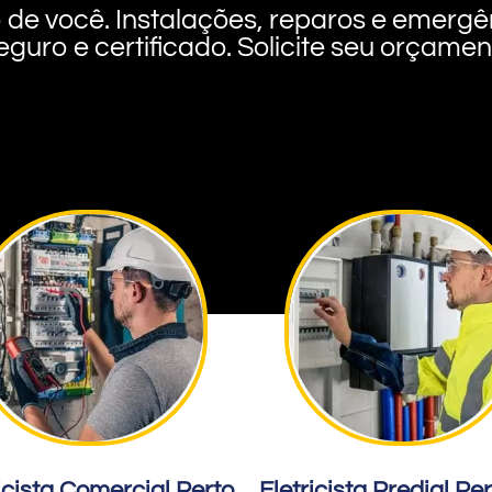
rto de você. Instalações, reparos e eme
eguro e certificado. Solicite seu orçame
icista Comercial Perto
Eletricista Predial Pe