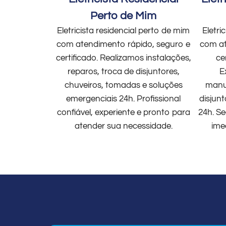
Perto de Mim
Eletricista residencial perto de mim
Eletri
com atendimento rápido, seguro e
com at
certificado. Realizamos instalações,
ce
reparos, troca de disjuntores,
E
chuveiros, tomadas e soluções
manut
emergenciais 24h. Profissional
disjun
confiável, experiente e pronto para
24h. Se
atender sua necessidade.
ime