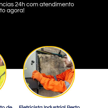
rgências 24h com atendimento
nto agora!
rto de
Eletricista Industrial Perto