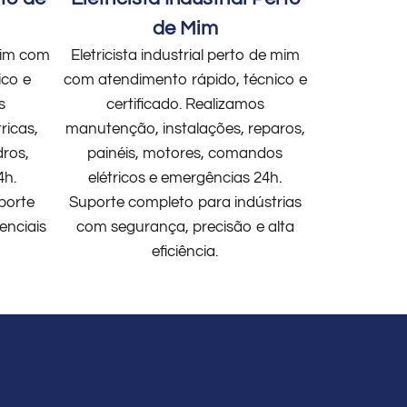
de Mim
 mim com
Eletricista industrial perto de mim
ico e
com atendimento rápido, técnico e
s
certificado. Realizamos
ricas,
manutenção, instalações, reparos,
dros,
painéis, motores, comandos
4h.
elétricos e emergências 24h.
porte
Suporte completo para indústrias
enciais
com segurança, precisão e alta
eficiência.