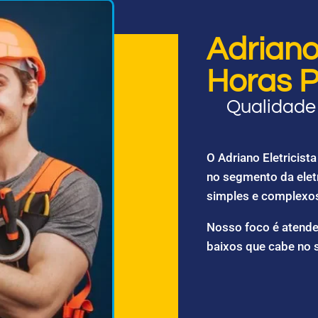
Adriano 
Horas P
Qualidade 
O Adriano Eletricis
no segmento da elet
simples e complexo
Nosso foco é atende
baixos que cabe no 