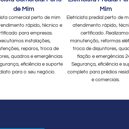
de Mim
Mim
cista comercial perto de mim
Eletricista predial perto de
endimento rápido, técnico e
atendimento rápido, técn
rtificado para empresas.
certificado. Realizamo
xecutamos instalações,
manutenção, reformas elét
enções, reparos, troca de
troca de disjuntores, qua
tores, quadros e emergências
fiação e emergências 2
gurança, eficiência e suporte
Segurança, eficiência e su
diato para o seu negócio.
completo para prédios resid
e comerciais.