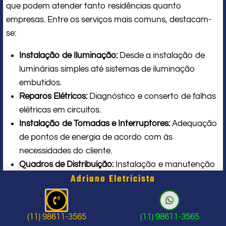
que podem atender tanto residências quanto
empresas. Entre os serviços mais comuns, destacam-
se:
Instalação de Iluminação:
Desde a instalação de
luminárias simples até sistemas de iluminação
embutidos.
Reparos Elétricos:
Diagnóstico e conserto de falhas
elétricas em circuitos.
Instalação de Tomadas e Interruptores:
Adequação
de pontos de energia de acordo com às
necessidades do cliente.
Quadros de Distribuição:
Instalação e manutenção
Adriano Eletricista
de quadros elétricos para gerenciar a distribuição
de energia.
Manutenção Preventiva:
Revisões regulares para
(11) 98611-3565
(11) 98611-3565
garantir que a instalação elétrica esteja em boas