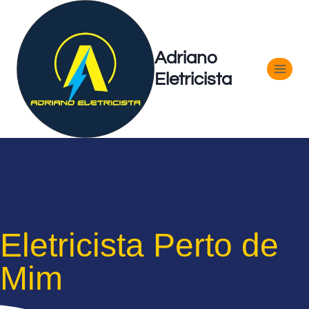
Adriano
Eletricista
Eletricista Perto de
Mim