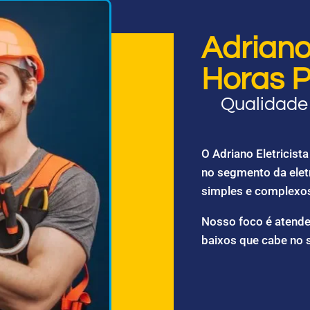
Adriano 
Horas P
Qualidade 
O Adriano Eletricis
no segmento da elet
simples e complexo
Nosso foco é atende
baixos que cabe no 