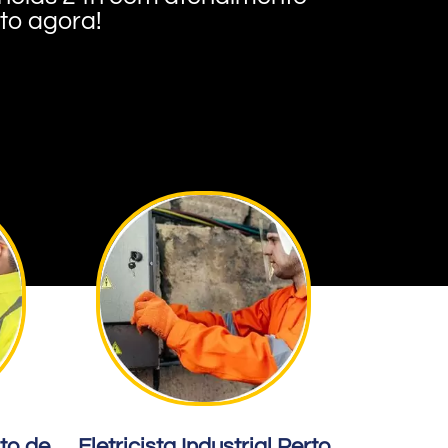
nto agora!
rto de
Eletricista Industrial Perto