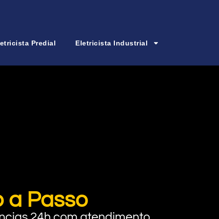
etricista Predial
Eletricista Industrial
o a Passo
rgências 24h com atendimento