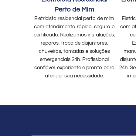
Perto de Mim
Eletricista residencial perto de mim
Eletri
com atendimento rápido, seguro e
com at
certificado. Realizamos instalações,
ce
reparos, troca de disjuntores,
E
chuveiros, tomadas e soluções
manut
emergenciais 24h. Profissional
disjun
confiável, experiente e pronto para
24h. Se
atender sua necessidade.
ime