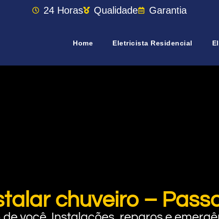
24 Horas
Qualidade
Garantia
Home
Eletricista Residencial
El
talar chuveiro – Pass
rto de você. Instalações, reparos e eme