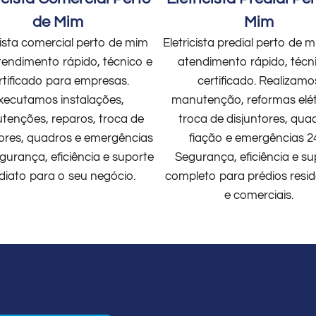
de Mim
Mim
cista comercial perto de mim
Eletricista predial perto de
endimento rápido, técnico e
atendimento rápido, técn
rtificado para empresas.
certificado. Realizamo
xecutamos instalações,
manutenção, reformas elét
enções, reparos, troca de
troca de disjuntores, qua
tores, quadros e emergências
fiação e emergências 2
gurança, eficiência e suporte
Segurança, eficiência e su
diato para o seu negócio.
completo para prédios resid
e comerciais.