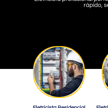
rápido, s
Eletricista Residencial
Eletr