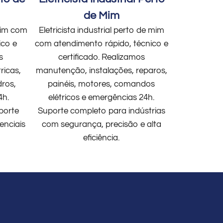
de Mim
 mim com
Eletricista industrial perto de mim
ico e
com atendimento rápido, técnico e
s
certificado. Realizamos
ricas,
manutenção, instalações, reparos,
dros,
painéis, motores, comandos
4h.
elétricos e emergências 24h.
porte
Suporte completo para indústrias
enciais
com segurança, precisão e alta
eficiência.