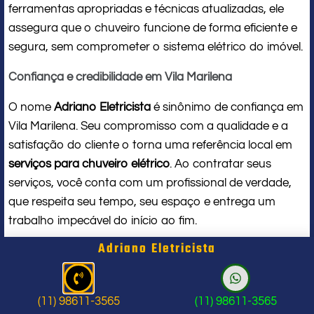
ferramentas apropriadas e técnicas atualizadas, ele
assegura que o chuveiro funcione de forma eficiente e
segura, sem comprometer o sistema elétrico do imóvel.
Confiança e credibilidade em Vila Marilena
O nome
Adriano Eletricista
é sinônimo de confiança em
Vila Marilena. Seu compromisso com a qualidade e a
satisfação do cliente o torna uma referência local em
serviços para chuveiro elétrico
. Ao contratar seus
serviços, você conta com um profissional de verdade,
que respeita seu tempo, seu espaço e entrega um
trabalho impecável do início ao fim.
Adriano Eletricista
Problema com chuveiro: sinais que
indicam a hora de chamar um
(11) 98611-3565
(11) 98611-3565
profissional