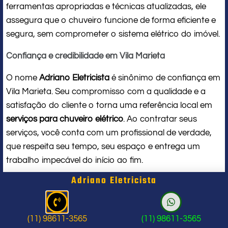
ferramentas apropriadas e técnicas atualizadas, ele
assegura que o chuveiro funcione de forma eficiente e
segura, sem comprometer o sistema elétrico do imóvel.
Confiança e credibilidade em Vila Marieta
O nome
Adriano Eletricista
é sinônimo de confiança em
Vila Marieta. Seu compromisso com a qualidade e a
satisfação do cliente o torna uma referência local em
serviços para chuveiro elétrico
. Ao contratar seus
serviços, você conta com um profissional de verdade,
que respeita seu tempo, seu espaço e entrega um
trabalho impecável do início ao fim.
Adriano Eletricista
Problema com chuveiro: sinais que
indicam a hora de chamar um
(11) 98611-3565
(11) 98611-3565
profissional