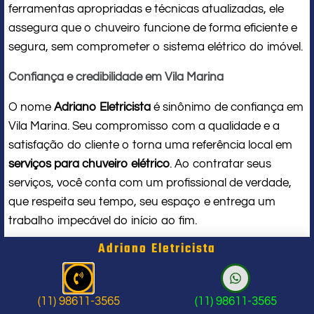
ferramentas apropriadas e técnicas atualizadas, ele
assegura que o chuveiro funcione de forma eficiente e
segura, sem comprometer o sistema elétrico do imóvel.
Confiança e credibilidade em Vila Marina
O nome
Adriano Eletricista
é sinônimo de confiança em
Vila Marina. Seu compromisso com a qualidade e a
satisfação do cliente o torna uma referência local em
serviços para chuveiro elétrico
. Ao contratar seus
serviços, você conta com um profissional de verdade,
que respeita seu tempo, seu espaço e entrega um
trabalho impecável do início ao fim.
Adriano Eletricista
Problema com chuveiro: sinais que
indicam a hora de chamar um
(11) 98611-3565
(11) 98611-3565
profissional