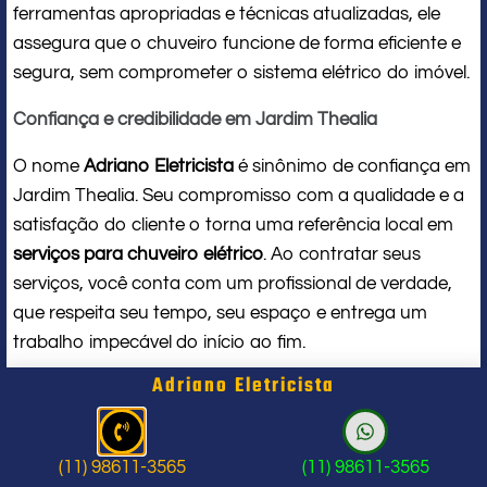
ferramentas apropriadas e técnicas atualizadas, ele
assegura que o chuveiro funcione de forma eficiente e
segura, sem comprometer o sistema elétrico do imóvel.
Confiança e credibilidade em Jardim Thealia
O nome
Adriano Eletricista
é sinônimo de confiança em
Jardim Thealia. Seu compromisso com a qualidade e a
satisfação do cliente o torna uma referência local em
serviços para chuveiro elétrico
. Ao contratar seus
serviços, você conta com um profissional de verdade,
que respeita seu tempo, seu espaço e entrega um
trabalho impecável do início ao fim.
Adriano Eletricista
Problema com chuveiro: sinais que
indicam a hora de chamar um
(11) 98611-3565
(11) 98611-3565
profissional