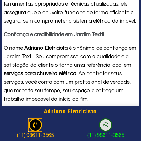
ferramentas apropriadas e técnicas atualizadas, ele
assegura que o chuveiro funcione de forma eficiente e
segura, sem comprometer o sistema elétrico do imóvel.
Confiança e credibilidade em Jardim Textil
O nome
Adriano Eletricista
é sinônimo de confiança em
Jardim Textil. Seu compromisso com a qualidade e a
satisfação do cliente o torna uma referência local em
serviços para chuveiro elétrico
. Ao contratar seus
serviços, você conta com um profissional de verdade,
que respeita seu tempo, seu espaço e entrega um
trabalho impecável do início ao fim.
Adriano Eletricista
Problema com chuveiro: sinais que
indicam a hora de chamar um
(11) 98611-3565
(11) 98611-3565
profissional