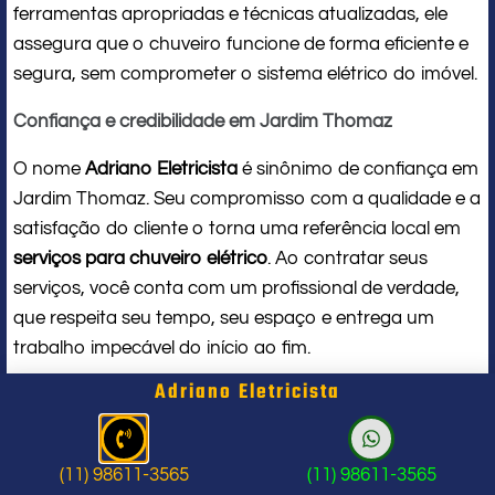
ferramentas apropriadas e técnicas atualizadas, ele
assegura que o chuveiro funcione de forma eficiente e
segura, sem comprometer o sistema elétrico do imóvel.
Confiança e credibilidade em Jardim Thomaz
O nome
Adriano Eletricista
é sinônimo de confiança em
Jardim Thomaz. Seu compromisso com a qualidade e a
satisfação do cliente o torna uma referência local em
serviços para chuveiro elétrico
. Ao contratar seus
serviços, você conta com um profissional de verdade,
que respeita seu tempo, seu espaço e entrega um
trabalho impecável do início ao fim.
Adriano Eletricista
Problema com chuveiro: sinais que
indicam a hora de chamar um
(11) 98611-3565
(11) 98611-3565
profissional