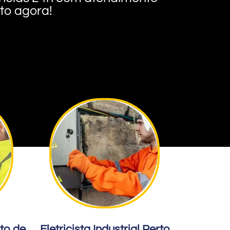
nto agora!
rto de
Eletricista Industrial Perto