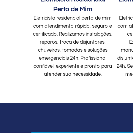
Perto de Mim
Eletricista residencial perto de mim
Eletri
com atendimento rápido, seguro e
com at
certificado. Realizamos instalações,
ce
reparos, troca de disjuntores,
E
chuveiros, tomadas e soluções
manut
emergenciais 24h. Profissional
disjun
confiável, experiente e pronto para
24h. Se
atender sua necessidade.
ime