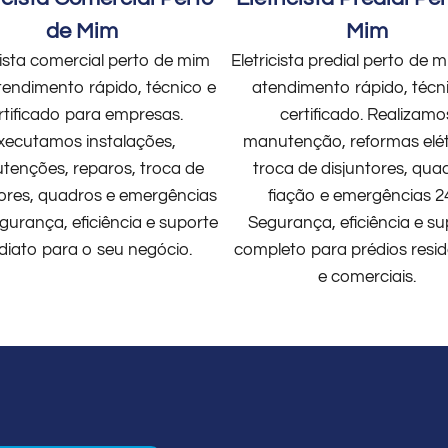
de Mim
Mim
cista comercial perto de mim
Eletricista predial perto de
endimento rápido, técnico e
atendimento rápido, técn
rtificado para empresas.
certificado. Realizamo
xecutamos instalações,
manutenção, reformas elét
enções, reparos, troca de
troca de disjuntores, qua
tores, quadros e emergências
fiação e emergências 2
gurança, eficiência e suporte
Segurança, eficiência e su
diato para o seu negócio.
completo para prédios resid
e comerciais.