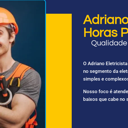
Adriano 
Horas P
Qualidade 
O Adriano Eletricis
no segmento da elet
simples e complexo
Nosso foco é atende
baixos que cabe no 