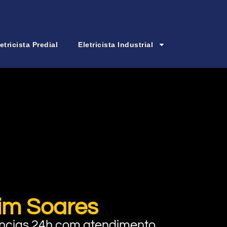
etricista Predial
Eletricista Industrial
dim Soares
rgências 24h com atendimento