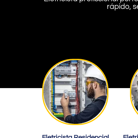
rápido, s
Eletricista Residencial
Eletr