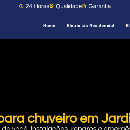
24 Horas
Qualidade
Garantia
Home
Eletricista Residencial
El
para chuveiro em Jar
rto de você. Instalações, reparos e eme