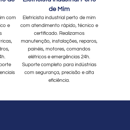
de Mim
 mim com
Eletricista industrial perto de mim
ico e
com atendimento rápido, técnico e
s
certificado. Realizamos
ricas,
manutenção, instalações, reparos,
dros,
painéis, motores, comandos
4h.
elétricos e emergências 24h.
porte
Suporte completo para indústrias
enciais
com segurança, precisão e alta
eficiência.