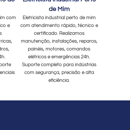
de Mim
 mim com
Eletricista industrial perto de mim
ico e
com atendimento rápido, técnico e
s
certificado. Realizamos
ricas,
manutenção, instalações, reparos,
dros,
painéis, motores, comandos
4h.
elétricos e emergências 24h.
porte
Suporte completo para indústrias
enciais
com segurança, precisão e alta
eficiência.