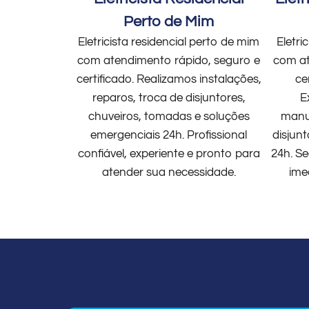
Perto de Mim
Eletricista residencial perto de mim
Eletri
com atendimento rápido, seguro e
com at
certificado. Realizamos instalações,
ce
reparos, troca de disjuntores,
E
chuveiros, tomadas e soluções
manut
emergenciais 24h. Profissional
disjun
confiável, experiente e pronto para
24h. Se
atender sua necessidade.
ime