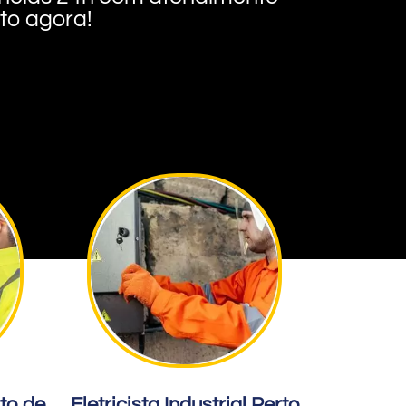
nto agora!
rto de
Eletricista Industrial Perto