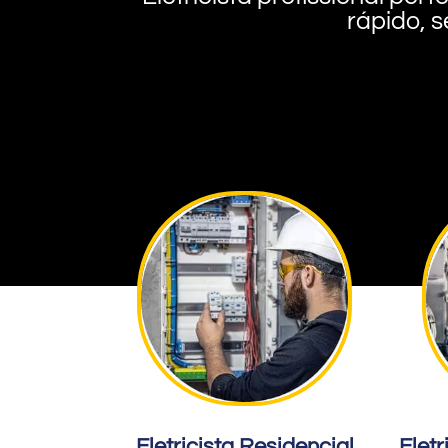
rápido, s
Eletricista Residencial
Eletr