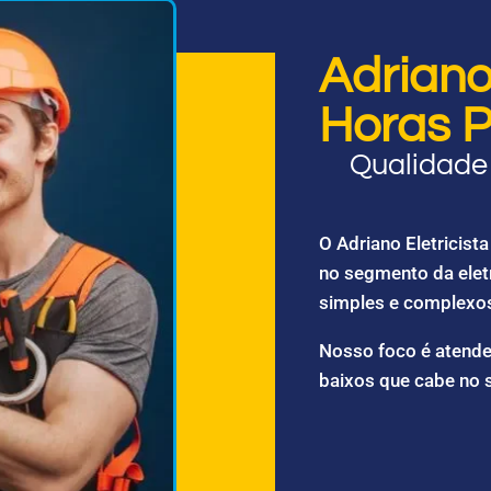
Adriano 
Horas P
Qualidade 
O Adriano Eletricis
no segmento da elet
simples e complexo
Nosso foco é atende
baixos que cabe no 