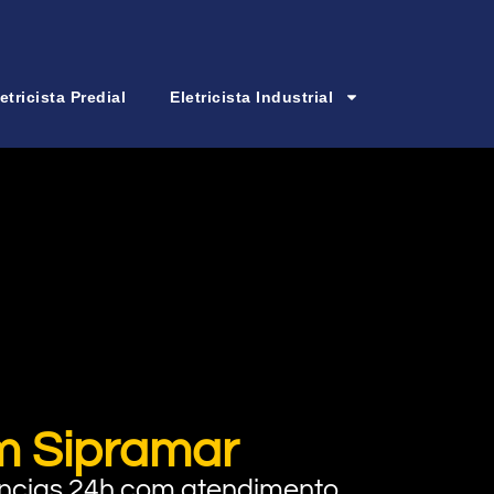
etricista Predial
Eletricista Industrial
im Sipramar
rgências 24h com atendimento