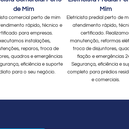
de Mim
Mim
cista comercial perto de mim
Eletricista predial perto de
endimento rápido, técnico e
atendimento rápido, técn
rtificado para empresas.
certificado. Realizamo
xecutamos instalações,
manutenção, reformas elét
enções, reparos, troca de
troca de disjuntores, qua
tores, quadros e emergências
fiação e emergências 2
gurança, eficiência e suporte
Segurança, eficiência e su
diato para o seu negócio.
completo para prédios resid
e comerciais.