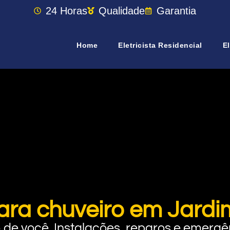
24 Horas
Qualidade
Garantia
Home
Eletricista Residencial
El
ara chuveiro em Jard
rto de você. Instalações, reparos e eme