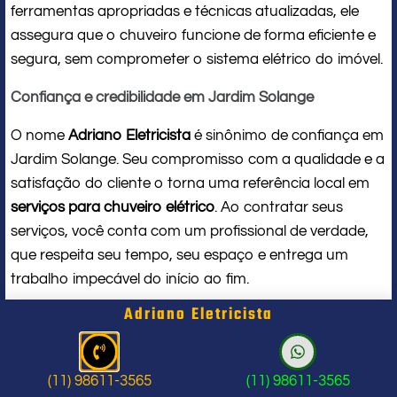
ferramentas apropriadas e técnicas atualizadas, ele
assegura que o chuveiro funcione de forma eficiente e
segura, sem comprometer o sistema elétrico do imóvel.
Confiança e credibilidade em Jardim Solange
O nome
Adriano Eletricista
é sinônimo de confiança em
Jardim Solange. Seu compromisso com a qualidade e a
satisfação do cliente o torna uma referência local em
serviços para chuveiro elétrico
. Ao contratar seus
serviços, você conta com um profissional de verdade,
que respeita seu tempo, seu espaço e entrega um
trabalho impecável do início ao fim.
Adriano Eletricista
Problema com chuveiro: sinais que
indicam a hora de chamar um
(11) 98611-3565
(11) 98611-3565
profissional