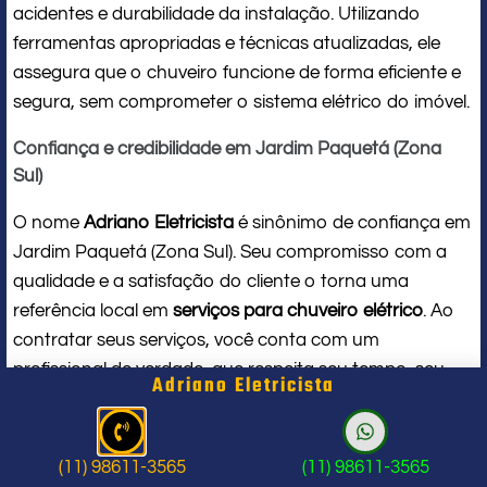
acidentes e durabilidade da instalação. Utilizando
ferramentas apropriadas e técnicas atualizadas, ele
assegura que o chuveiro funcione de forma eficiente e
segura, sem comprometer o sistema elétrico do imóvel.
Confiança e credibilidade em Jardim Paquetá (Zona
Sul)
O nome
Adriano Eletricista
é sinônimo de confiança em
Jardim Paquetá (Zona Sul). Seu compromisso com a
qualidade e a satisfação do cliente o torna uma
referência local em
serviços para chuveiro elétrico
. Ao
contratar seus serviços, você conta com um
profissional de verdade, que respeita seu tempo, seu
Adriano Eletricista
espaço e entrega um trabalho impecável do início ao
fim.
(11) 98611-3565
(11) 98611-3565
Problema com chuveiro: sinais que