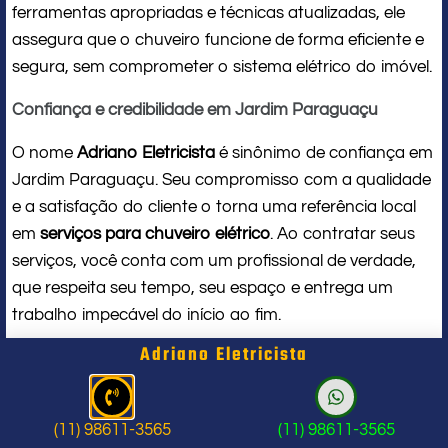
ferramentas apropriadas e técnicas atualizadas, ele
assegura que o chuveiro funcione de forma eficiente e
segura, sem comprometer o sistema elétrico do imóvel.
Confiança e credibilidade em Jardim Paraguaçu
O nome
Adriano Eletricista
é sinônimo de confiança em
Jardim Paraguaçu. Seu compromisso com a qualidade
e a satisfação do cliente o torna uma referência local
em
serviços para chuveiro elétrico
. Ao contratar seus
serviços, você conta com um profissional de verdade,
que respeita seu tempo, seu espaço e entrega um
trabalho impecável do início ao fim.
Adriano Eletricista
Problema com chuveiro: sinais que
indicam a hora de chamar um
(11) 98611-3565
(11) 98611-3565
profissional