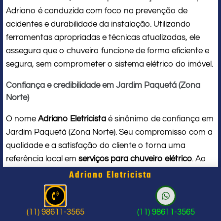
Adriano é conduzida com foco na prevenção de
acidentes e durabilidade da instalação. Utilizando
ferramentas apropriadas e técnicas atualizadas, ele
assegura que o chuveiro funcione de forma eficiente e
segura, sem comprometer o sistema elétrico do imóvel.
Confiança e credibilidade em Jardim Paquetá (Zona
Norte)
O nome
Adriano Eletricista
é sinônimo de confiança em
Jardim Paquetá (Zona Norte). Seu compromisso com a
qualidade e a satisfação do cliente o torna uma
referência local em
serviços para chuveiro elétrico
. Ao
contratar seus serviços, você conta com um
Adriano Eletricista
profissional de verdade, que respeita seu tempo, seu
espaço e entrega um trabalho impecável do início ao
fim.
(11) 98611-3565
(11) 98611-3565