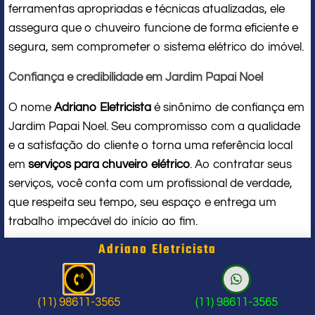
ferramentas apropriadas e técnicas atualizadas, ele
assegura que o chuveiro funcione de forma eficiente e
segura, sem comprometer o sistema elétrico do imóvel.
Confiança e credibilidade em Jardim Papai Noel
O nome
Adriano Eletricista
é sinônimo de confiança em
Jardim Papai Noel. Seu compromisso com a qualidade
e a satisfação do cliente o torna uma referência local
em
serviços para chuveiro elétrico
. Ao contratar seus
serviços, você conta com um profissional de verdade,
que respeita seu tempo, seu espaço e entrega um
trabalho impecável do início ao fim.
Adriano Eletricista
Problema com chuveiro: sinais que
indicam a hora de chamar um
(11) 98611-3565
(11) 98611-3565
profissional