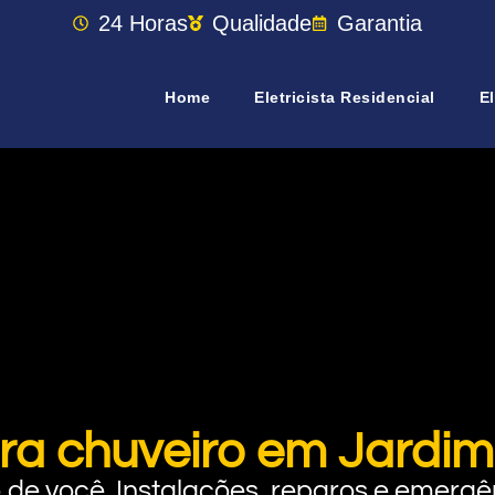
24 Horas
Qualidade
Garantia
Home
Eletricista Residencial
El
ara chuveiro em Jardi
rto de você. Instalações, reparos e eme