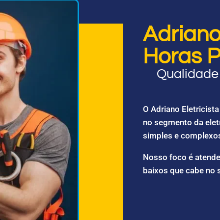
Adriano 
Horas P
Qualidade 
O Adriano Eletricis
no segmento da elet
simples e complexo
Nosso foco é atende
baixos que cabe no 