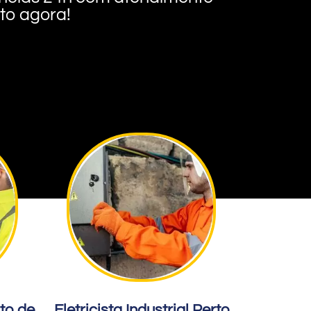
nto agora!
rto de
Eletricista Industrial Perto