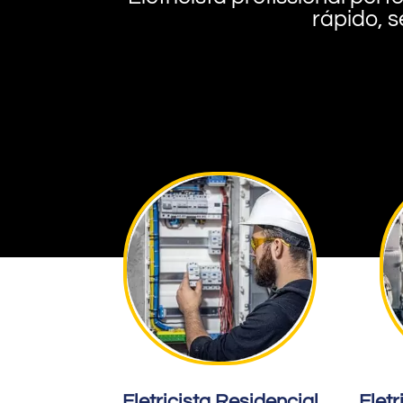
rápido, s
Eletricista Residencial
Eletr