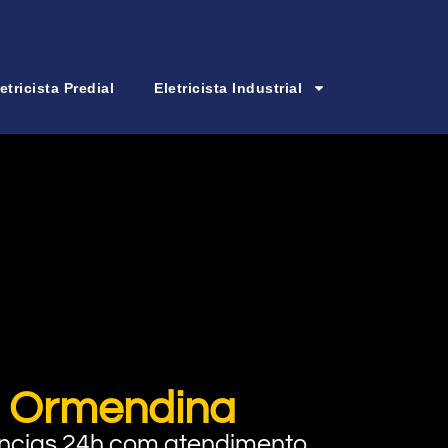
etricista Predial
Eletricista Industrial
m Ormendina
rgências 24h com atendimento