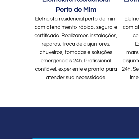
Perto de Mim
Eletricista residencial perto de mim
Eletri
com atendimento rápido, seguro e
com at
certificado. Realizamos instalações,
ce
reparos, troca de disjuntores,
E
chuveiros, tomadas e soluções
manut
emergenciais 24h. Profissional
disjun
confiável, experiente e pronto para
24h. Se
atender sua necessidade.
ime