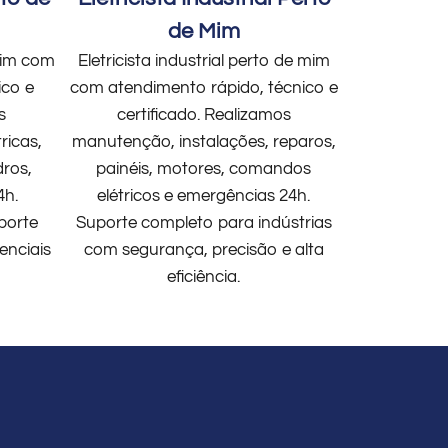
de Mim
 mim com
Eletricista industrial perto de mim
ico e
com atendimento rápido, técnico e
s
certificado. Realizamos
ricas,
manutenção, instalações, reparos,
dros,
painéis, motores, comandos
4h.
elétricos e emergências 24h.
porte
Suporte completo para indústrias
enciais
com segurança, precisão e alta
eficiência.