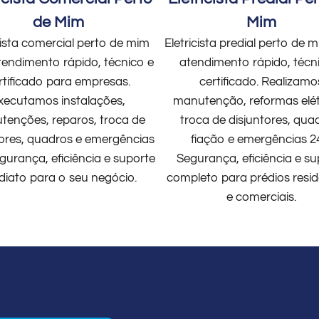
de Mim
Mim
cista comercial perto de mim
Eletricista predial perto de
endimento rápido, técnico e
atendimento rápido, técn
rtificado para empresas.
certificado. Realizamo
xecutamos instalações,
manutenção, reformas elét
enções, reparos, troca de
troca de disjuntores, qua
tores, quadros e emergências
fiação e emergências 2
gurança, eficiência e suporte
Segurança, eficiência e su
diato para o seu negócio.
completo para prédios resid
e comerciais.