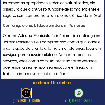
ferramentas apropriadas e técnicas atualizadas, ele
assegura que o chuveiro funcione de forma eficiente e
segura, sem comprometer o sistema elétrico do imóvel.
Confiança e credibilidade em Jardim Paineiras
O nome
Adriano Eletricista
é sinônimo de confiança em
Jardim Paineiras. Seu compromisso com a qualidade e
a satisfação do cliente o torna uma referência local em
serviços para chuveiro elétrico
. Ao contratar seus
serviços, você conta com um profissional de verdade,
que respeita seu tempo, seu espaço e entrega um
trabalho impecável do início ao fim.
Adriano Eletricista
Problema com chuveiro: sinais que
indicam a hora de chamar um
(11) 98611-3565
(11) 98611-3565
profissional