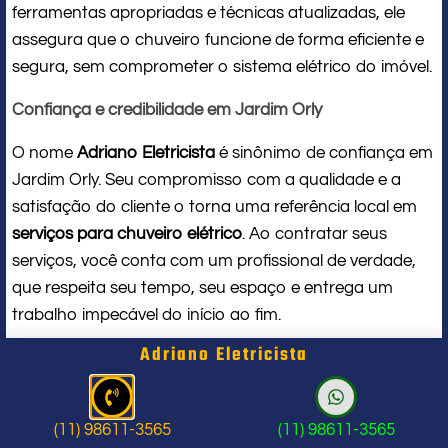
ferramentas apropriadas e técnicas atualizadas, ele
assegura que o chuveiro funcione de forma eficiente e
segura, sem comprometer o sistema elétrico do imóvel.
Confiança e credibilidade em Jardim Orly
O nome
Adriano Eletricista
é sinônimo de confiança em
Jardim Orly. Seu compromisso com a qualidade e a
satisfação do cliente o torna uma referência local em
serviços para chuveiro elétrico
. Ao contratar seus
serviços, você conta com um profissional de verdade,
que respeita seu tempo, seu espaço e entrega um
trabalho impecável do início ao fim.
Adriano Eletricista
Problema com chuveiro: sinais que
indicam a hora de chamar um
(11) 98611-3565
(11) 98611-3565
profissional