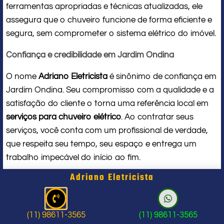
ferramentas apropriadas e técnicas atualizadas, ele
assegura que o chuveiro funcione de forma eficiente e
segura, sem comprometer o sistema elétrico do imóvel.
Confiança e credibilidade em Jardim Ondina
O nome
Adriano Eletricista
é sinônimo de confiança em
Jardim Ondina. Seu compromisso com a qualidade e a
satisfação do cliente o torna uma referência local em
serviços para chuveiro elétrico
. Ao contratar seus
serviços, você conta com um profissional de verdade,
que respeita seu tempo, seu espaço e entrega um
trabalho impecável do início ao fim.
Adriano Eletricista
Problema com chuveiro: sinais que
indicam a hora de chamar um
(11) 98611-3565
(11) 98611-3565
profissional