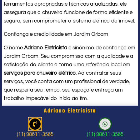
ferramentas apropriadas e técnicas atualizadas, ele
assegura que o chuveiro funcione de forma eficiente e
segura, sem comprometer o sistema elétrico do imóvel.
Confiança e credibilidade em Jardim Orbam
O nome
Adriano Eletricista
é sinônimo de confiança em
Jardim Orbam. Seu compromisso com a qualidade e a
satisfação do cliente o torna uma referência local em
serviços para chuveiro elétrico
. Ao contratar seus
serviços, você conta com um profissional de verdade,
que respeita seu tempo, seu espaço e entrega um
trabalho impecável do início ao fim.
Adriano Eletricista
Problema com chuveiro: sinais que
indicam a hora de chamar um
(11) 98611-3565
(11) 98611-3565
profissional