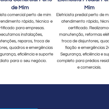
de Mim
Mim
cista comercial perto de mim
Eletricista predial perto de
endimento rápido, técnico e
atendimento rápido, técn
rtificado para empresas.
certificado. Realizamo
xecutamos instalações,
manutenção, reformas elét
enções, reparos, troca de
troca de disjuntores, qua
tores, quadros e emergências
fiação e emergências 2
gurança, eficiência e suporte
Segurança, eficiência e su
diato para o seu negócio.
completo para prédios resid
e comerciais.