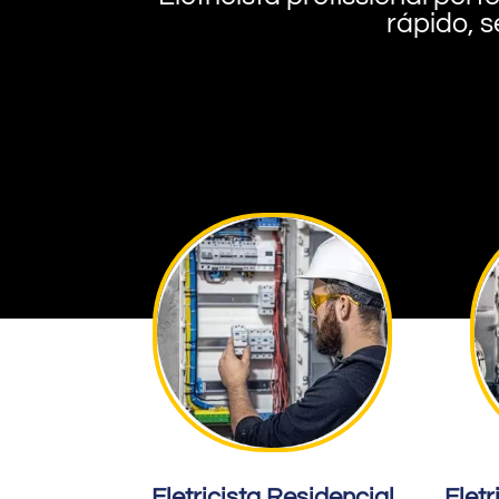
rápido, s
Eletricista Residencial
Eletr