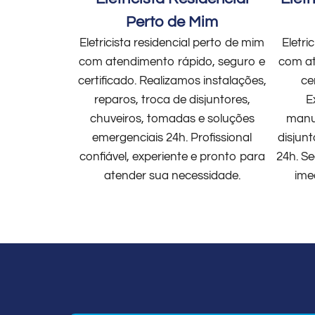
Perto de Mim
Eletricista residencial perto de mim
Eletri
com atendimento rápido, seguro e
com at
certificado. Realizamos instalações,
ce
reparos, troca de disjuntores,
E
chuveiros, tomadas e soluções
manut
emergenciais 24h. Profissional
disjun
confiável, experiente e pronto para
24h. Se
atender sua necessidade.
ime