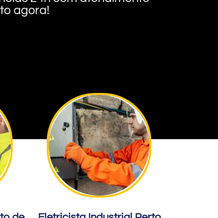
nto agora!
rto de
Eletricista Industrial Perto