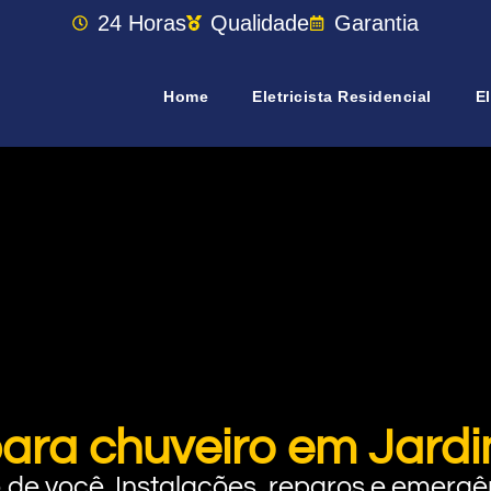
24 Horas
Qualidade
Garantia
Home
Eletricista Residencial
El
para chuveiro em Jard
rto de você. Instalações, reparos e eme