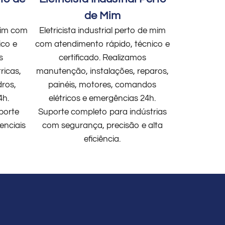
de Mim
 mim com
Eletricista industrial perto de mim
ico e
com atendimento rápido, técnico e
s
certificado. Realizamos
ricas,
manutenção, instalações, reparos,
dros,
painéis, motores, comandos
4h.
elétricos e emergências 24h.
porte
Suporte completo para indústrias
enciais
com segurança, precisão e alta
eficiência.