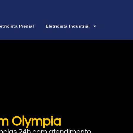
etricista Predial
Eletricista Industrial
im Olympia
rgências 24h com atendimento